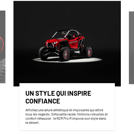
UN STYLE QUI INSPIRE
CONFIANCE
Affichez une allure athlétique et imposante qui attire
tous les regards. Silhouette racée, finitions robustes et
confort réhaussé : le RZR Pro R impose son style dans
le désert.