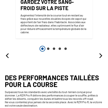
GARDEZ VOTRE SANG-
FROID SUR LA PISTE
Augmentez l’intensité de la course tout en restant au
frais grâce aux nouvelles doubles écopes de capot qui
apportent de l’air frais dans l'habitacle. Associées aux
déflecteurs de radiateur, elles optimisent le flux d’air
pour réduire efficacement la température globale de la
cabine.
DES PERFORMANCES TAILLÉES
POUR LA COURSE
Surpassez tous les standards avec une bête du tout-terrain conçue pour
dominer. Le RZR Pro R délivre des performances à couper le souffle, prêtes à
défier les déserts, conquérir les dunes et battre tous les records off-road.
Ne vous contentez plus jamais de la seconde place. Avec le RZR Pro R, la victoire
est votre seule destination.