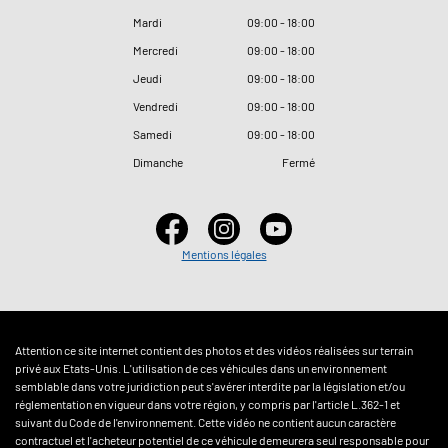
Mardi
09
:
00 - 18
:
00
Mercredi
09
:
00 - 18
:
00
Jeudi
09
:
00 - 18
:
00
Vendredi
09
:
00 - 18
:
00
Samedi
09
:
00 - 18
:
00
Dimanche
Fermé
Mentions légales
Attention ce site internet contient des photos et des vidéos réalisées sur terrain
privé aux Etats-Unis. L'utilisation de ces véhicules dans un environnement
semblable dans votre juridiction peut s'avérer interdite par la législation et/ou
réglementation en vigueur dans votre région, y compris par l'article L.362-1 et
suivant du Code de l'environnement. Cette vidéo ne contient aucun caractère
contractuel et l'acheteur potentiel de ce véhicule demeurera seul responsable pour