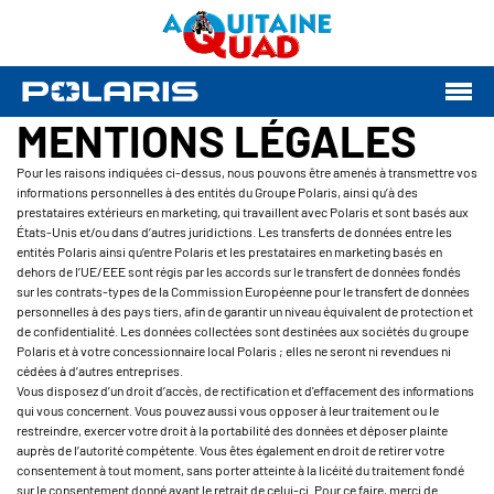
MENTIONS LÉGALES
Pour les raisons indiquées ci-dessus, nous pouvons être amenés à transmettre vos
informations personnelles à des entités du Groupe Polaris, ainsi qu’à des
prestataires extérieurs en marketing, qui travaillent avec Polaris et sont basés aux
États-Unis et/ou dans d’autres juridictions. Les transferts de données entre les
entités Polaris ainsi qu’entre Polaris et les prestataires en marketing basés en
dehors de l’UE/EEE sont régis par les accords sur le transfert de données fondés
sur les contrats-types de la Commission Européenne pour le transfert de données
personnelles à des pays tiers, afin de garantir un niveau équivalent de protection et
de confidentialité. Les données collectées sont destinées aux sociétés du groupe
Polaris et à votre concessionnaire local Polaris ; elles ne seront ni revendues ni
cédées à d’autres entreprises.
Vous disposez d’un droit d’accès, de rectification et d'effacement des informations
qui vous concernent. Vous pouvez aussi vous opposer à leur traitement ou le
restreindre, exercer votre droit à la portabilité des données et déposer plainte
auprès de l’autorité compétente. Vous êtes également en droit de retirer votre
consentement à tout moment, sans porter atteinte à la licéité du traitement fondé
sur le consentement donné avant le retrait de celui-ci. Pour ce faire, merci de