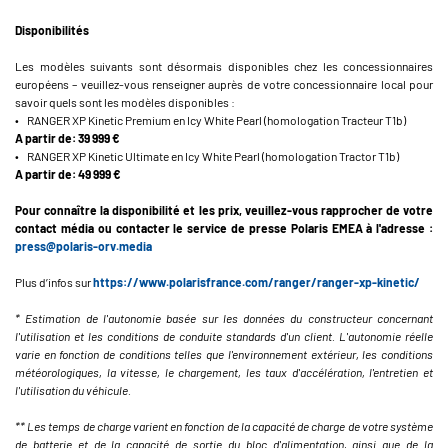
Disponibilités
Les modèles suivants sont désormais disponibles chez les concessionnaires
européens – veuillez-vous renseigner auprès de votre concessionnaire local pour
savoir quels sont les modèles disponibles :
• RANGER XP Kinetic Premium en Icy White Pearl (homologation Tracteur T1b)
A partir de: 39 999 €
• RANGER XP Kinetic Ultimate en Icy White Pearl (homologation Tractor T1b)
A partir de: 49 999 €
Pour connaître la disponibilité et les prix, veuillez-vous rapprocher de votre
contact média ou contacter le service de presse Polaris EMEA à l'adresse :
press@polaris-orv.media
Plus d’infos sur
https://www.polarisfrance.com/ranger/ranger-xp-kinetic/
* Estimation de l'autonomie basée sur les données du constructeur concernant
l'utilisation et les conditions de conduite standards d'un client. L'autonomie réelle
varie en fonction de conditions telles que l'environnement extérieur, les conditions
météorologiques, la vitesse, le chargement, les taux d'accélération, l'entretien et
l'utilisation du véhicule.
** Les temps de charge varient en fonction de la capacité de charge de votre système
de batterie et de la capacité de sortie du bloc d'alimentation, ainsi que de la