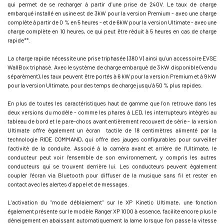
qui permet de se recharger à partir d'une prise de 240V. Le taux de charge
embarqué installé en usine est de 3kW pour la version Premium - avec une charge
complète à partir de 0 % en 5 heures - et de 6kW pour la version Ultimate - avec une
charge complète en 10 heures, ce qui peut être réduit à 5 heures en cas de charge
rapide**.
La charge rapide nécessite une prise triphasée (380 V) ainsi qu'un accessoire EVSE
WallBox triphasé. Avec le système de charge embarqué de 3 kW disponible (vendu
séparément), les taux peuvent être portés à 6 kW pour la version Premium et à 9 kW
pour la version Ultimate, pour des temps de charge jusqu'à 50 % plus rapides.
En plus de toutes les caractéristiques haut de gamme que l'on retrouve dans les
deux versions du modèle - comme les phares à LED, les interrupteurs intégrés au
tableau de bord et le pare-chocs avant entièrement recouvert de série - la version
Ultimate offre également un écran tactile de 18 centimètres alimenté par la
technologie RIDE COMMAND, qui offre des jauges configurables pour surveiller
l'activité de la conduite. Associé à la caméra avant et arrière de l'Ultimate, le
conducteur peut voir l'ensemble de son environnement, y compris les autres
conducteurs qui se trouvent derrière lui. Les conducteurs peuvent également
coupler l'écran via Bluetooth pour diffuser de la musique sans fil et rester en
contact avec les alertes d'appel et de messages.
L'activation du "mode déblaiement" sur le XP Kinetic Ultimate, une fonction
également présente sur le modèle Ranger XP 1000 à essence, facilite encore plus le
déneigement en abaissant automatiquement la lame lorsque l'on passe la vitesse