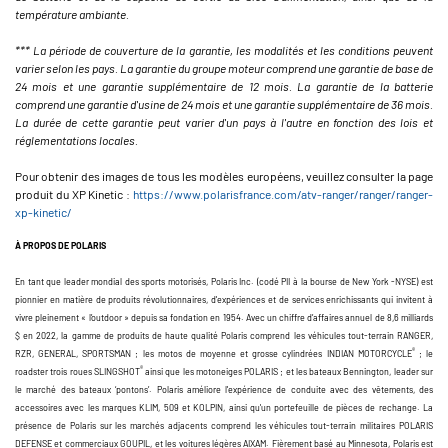
température ambiante.
*** La période de couverture de la garantie, les modalités et les conditions peuvent
varier selon les pays. La garantie du groupe moteur comprend une garantie de base de
24 mois et une garantie supplémentaire de 12 mois. La garantie de la batterie
comprend une garantie d'usine de 24 mois et une garantie supplémentaire de 36 mois.
La durée de cette garantie peut varier d'un pays à l'autre en fonction des lois et
réglementations locales.
Pour obtenir des images de tous les modèles européens, veuillez consulter la page
produit du XP Kinetic :
https://www.polarisfrance.com/atv-ranger/ranger/ranger-
xp-kinetic/
À PROPOS DE POLARIS
En tant que leader mondial des sports motorisés, Polaris Inc. (codé PII à la bourse de New York -NYSE) est
pionnier en matière de produits révolutionnaires, d'expériences et de services enrichissants qui invitent à
vivre pleinement « l’outdoor » depuis sa fondation en 1954. Avec un chiffre d’affaires annuel de 8,6 milliards
$ en 2022, la gamme de produits de haute qualité Polaris comprend les véhicules tout-terrain RANGER,
®
RZR, GENERAL, SPORTSMAN ; les motos de moyenne et grosse cylindrées INDIAN MOTORCYCLE
; le
®
roadster trois roues SLINGSHOT
ainsi que les motoneiges POLARIS ; et les bateaux Bennington, leader sur
le marché des bateaux ‘pontons’. Polaris améliore l'expérience de conduite avec des vêtements, des
accessoires avec les marques KLIM, 509 et KOLPIN, ainsi qu'un portefeuille de pièces de rechange. La
présence de Polaris sur les marchés adjacents comprend les véhicules tout-terrain militaires POLARIS
DEFENSE et commerciaux GOUPIL, et les voitures légères AIXAM. Fièrement basé au Minnesota, Polaris est