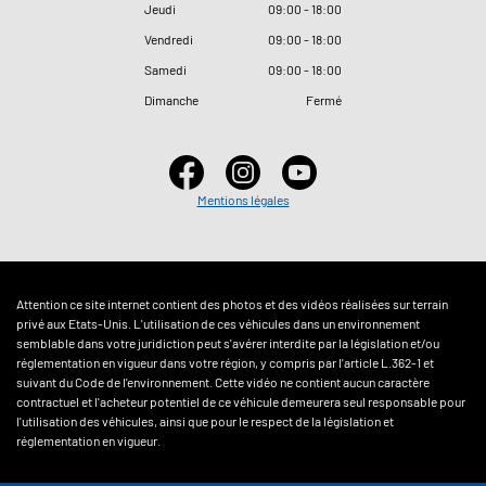
Jeudi
09
:
00 - 18
:
00
Vendredi
09
:
00 - 18
:
00
Samedi
09
:
00 - 18
:
00
Dimanche
Fermé
Mentions légales
Attention ce site internet contient des photos et des vidéos réalisées sur terrain
privé aux Etats-Unis. L'utilisation de ces véhicules dans un environnement
semblable dans votre juridiction peut s'avérer interdite par la législation et/ou
réglementation en vigueur dans votre région, y compris par l'article L.362-1 et
suivant du Code de l'environnement. Cette vidéo ne contient aucun caractère
contractuel et l'acheteur potentiel de ce véhicule demeurera seul responsable pour
l'utilisation des véhicules, ainsi que pour le respect de la législation et
réglementation en vigueur.