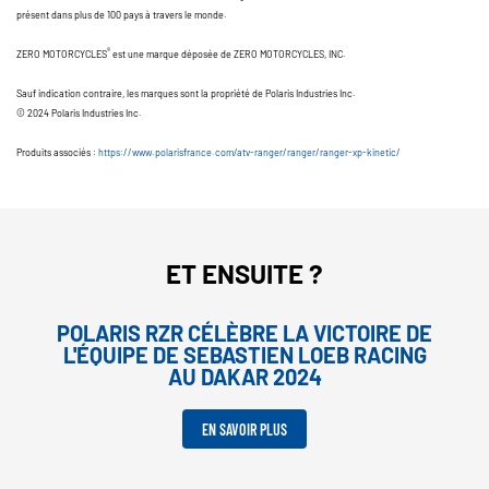
présent dans plus de 100 pays à travers le monde.
®
ZERO MOTORCYCLES
est une marque déposée de ZERO MOTORCYCLES, INC.
Sauf indication contraire, les marques sont la propriété de Polaris Industries Inc.
© 2024 Polaris Industries Inc.
Produits associés :
https://www.polarisfrance.com/atv-ranger/ranger/ranger-xp-kinetic/
ET ENSUITE ?
POLARIS RZR CÉLÈBRE LA VICTOIRE DE
L'ÉQUIPE DE SEBASTIEN LOEB RACING
AU DAKAR 2024
EN SAVOIR PLUS