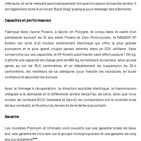
inférieure, et en le relevant automatiquement lorsque l'on passe la marche arrière. Il
est également doté d'un mode "Back Drag" pratique pour déneiger des bâtiments.
Capacités et performances
Fabriqué dans l’usine Polaris, à Opole, en Pologne, et conçu dans le cadre d'un
partenariat exclusif de 10 ans entre Polaris et Zero Motorcycles, le RANGER XP
Kinetic est doté d'un moteur entièrement électrique qui offre la plus grande
puissance et le plus grand couple jamais atteints dans un SSV utilitaire. Sans
compromis sur ses capacités, le XP Kinetic peut tracter sans effort jusqu'à 1 134 kg.
Il affiche une capacité de charge utile de 680 kg, la meilleure du secteur, ainsi qu'une
garde au sol de 35,5 centimètres et un débattement de suspension de 25,4
centimètres, les meilleurs de sa catégorie, pour franchir les obstacles en toute
confiance et absorber les bosses.
Avec le freinage à récupération, la direction assistée électrique, la transmission
intégrale à la demande et le différentiel arrière VersaTrac de série, ainsi que trois
modes de conduite (ECO, Standard et Sport), les conducteurs ont le contrôle total
de leur conduite, en fonction du terrain et de la tâche à accomplir.
Garantie
Les modèles Premium et Ultimate sont couverts par une garantie totale de deux
ans, une garantie de trois ans sur le groupe motopropulseur et une garantie de cinq
ans sur la batterie
***
.