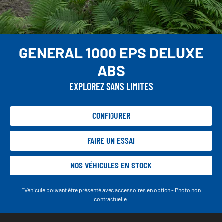
GENERAL 1000 EPS DELUXE
ABS
EXPLOREZ SANS LIMITES
CONFIGURER
FAIRE UN ESSAI
NOS VÉHICULES EN STOCK
*Véhicule pouvant être présenté avec accessoires en option - Photo non
contractuelle.