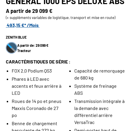
GENERAL 1000 EPS DELUXE ABS
A partir de
29 099 €
(+ suppléments variables de logistique, transport et mise en route)
493,15 €* /Mois
ZENITH BLUE
A partir de: 29 099 €
Tracteur
CARACTÉRISTIQUES DE SÉRIE :
FOX 2.0 Podium QS3
Capacité de remorquage
de 680 kg
Phares à LED avec
accents et feux arrière à
Système de freinage
LED
ABS
Roues de 14 po et pneus
Transmission intégrale à
Maxxis Coronado de 27
la demande avec
po
différentiel arrière
VersaTrac
Benne de chargement
basculante de 272 kg
Demi-portes haut de